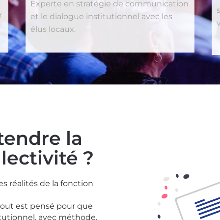
Experte en stratégie de communication
r
et le dialogue institutionnel avec les
élus locaux.
ntendre la
lectivité ?
 réalités de la fonction
 tout est pensé pour que
itutionnel, avec méthode,