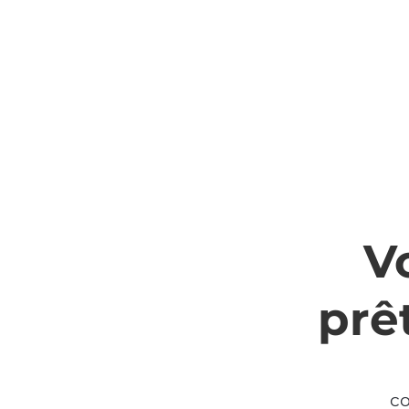
V
prêt
co