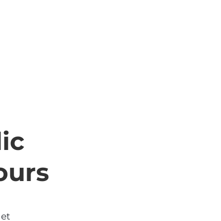
ic
jours
 et