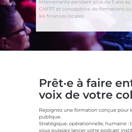
Intervenante pendant plus de 5 ans au
CNFPT et conceptrice de formations su
les finances locales.
Prêt·e à faire e
voix de votre col
Rejoignez une formation conçue pour les
publique.
Stratégique, opérationnelle, humaine :
vous puissiez lancer votre podcast inst