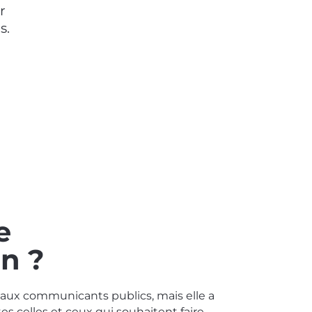
r
s.
e
n ?
é aux communicants publics, mais elle a
s celles et ceux qui souhaitent faire