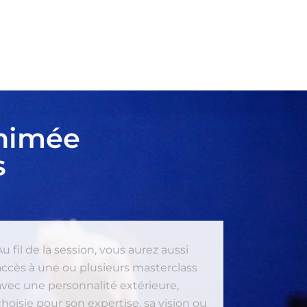
animée
s
Au fil de la session, vous aurez aussi
accès à une ou plusieurs masterclass
avec une personnalité extérieure,
choisie pour son expertise, sa vision ou