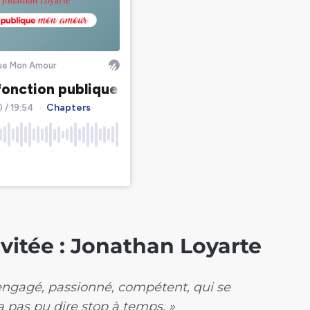
nvitée : Jonathan Loyarte
 engagé, passionné, compétent, qui se
’a pas pu dire stop à temps. »