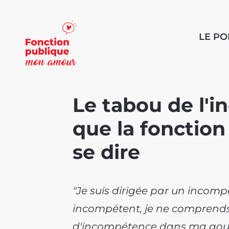
LE P
Le tabou de l'i
que la fonction
se dire
"Je suis dirigée par un inco
incompétent, je ne comprends
d'incompétence dans ma gou