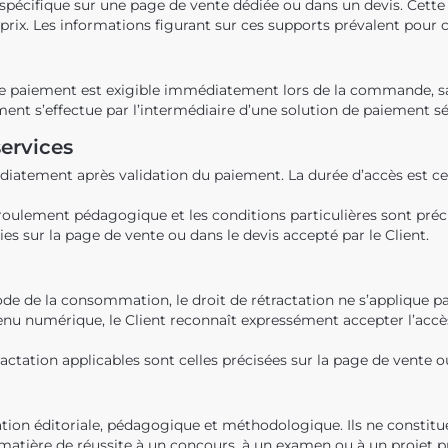
 spécifique sur une page de vente dédiée ou dans un devis. Cette p
 prix. Les informations figurant sur ces supports prévalent pour
 Le paiement est exigible immédiatement lors de la commande, s
ment s’effectue par l’intermédiaire d’une solution de paiement sé
ervices
diatement après validation du paiement. La durée d’accès est 
déroulement pédagogique et les conditions particulières sont pré
ies sur la page de vente ou dans le devis accepté par le Client.
Code de la consommation, le droit de rétractation ne s’appliqu
u numérique, le Client reconnaît expressément accepter l’accè
actation applicables sont celles précisées sur la page de vente ou
tion éditoriale, pédagogique et méthodologique. Ils ne constit
 matière de réussite à un concours, à un examen ou à un projet 