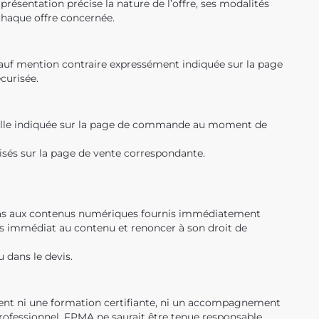
résentation précise la nature de l’offre, ses modalités
 chaque offre concernée.
auf mention contraire expressément indiquée sur la page
curisée.
celle indiquée sur la page de commande au moment de
cisés sur la page de vente correspondante.
e pas aux contenus numériques fournis immédiatement
s immédiat au contenu et renoncer à son droit de
 dans le devis.
uent ni une formation certifiante, ni un accompagnement
professionnel. FPMA ne saurait être tenue responsable