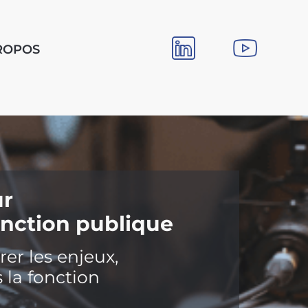
ROPOS
ur
onction publique
rer les enjeux,
s la fonction