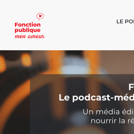
LE P
F
Le podcast-médi
Un média édito
nourrir la r